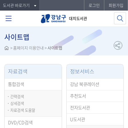
도서관 바로가기
로그인
회원가입
대치도서관
사이트맵
>
홈페이지 이용안내
>
사이트맵
자료검색
정보서비스
통합검색
강남 북큐레이션
추천도서
간략검색
상세검색
전자도서관
자료검색 도움말
U도서관
DVD/CD검색